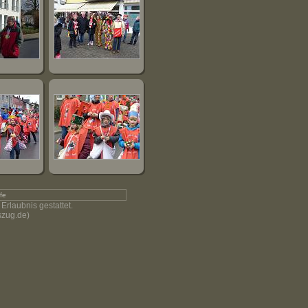
lfe
Erlaubnis gestattet.
szug.de)