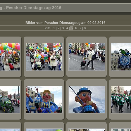
g - Pescher Dienstagszug 2016
Bilder vom Pescher Dienstagsug am 09.02.2016
Seite |
1
|
2
|
3
|
4
|
5
|
6
|
7
|
8
|