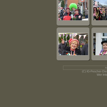
A
(C) IG-Pescher-Dien
Wer Int