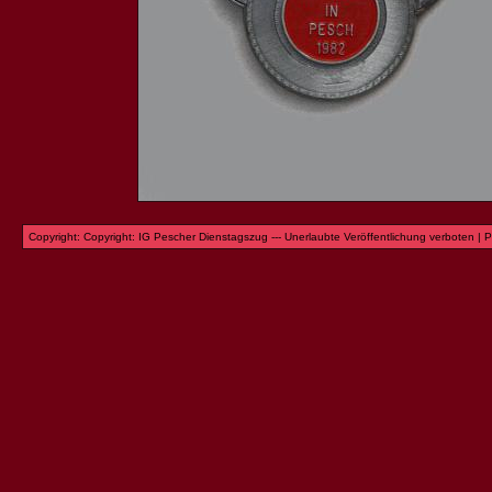
Copyright: Copyright: IG Pescher Dienstagszug --- Unerlaubte Veröffentlichung verboten | 