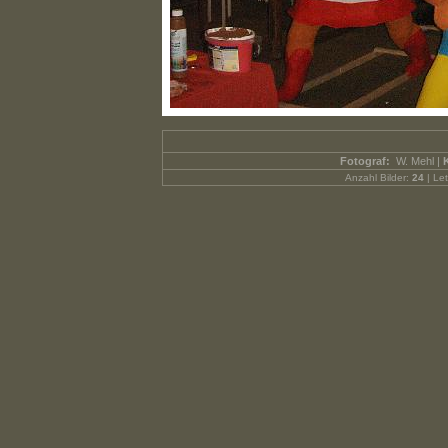
Fotograf:
W. Mehl |
Anzahl Bilder:
24
| Let