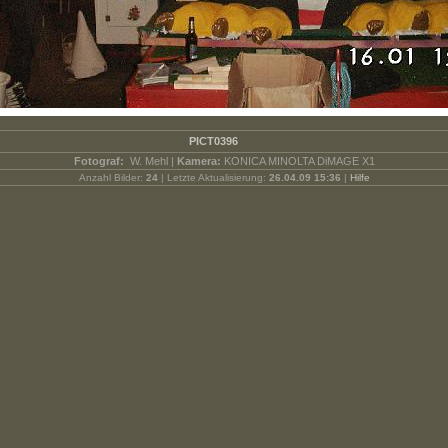
PICT0396
Fotograf:
W. Mehl |
Kamera:
KONICA MINOLTA DiMAGE X1
Anzahl Bilder:
24
| Letzte Aktualisierung:
26.04.09 15:36
|
Hilfe