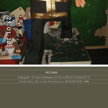
PICT0405
Fotograf:
W. Mehl |
Kamera:
KONICA MINOLTA DiMAGE X1
Anzahl Bilder:
24
| Letzte Aktualisierung:
26.04.09 15:36
|
Hilfe